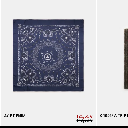
04651/ A TRIP 
ACE DENIM
125,65 €
179,50 €