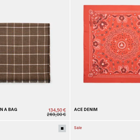
IN A BAG
ACE DENIM
134,50 €
269,00 €
Sale