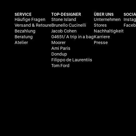
SERVICE
TOP-DESIGNER
ÜBER UNS
SOCIA
Häufige Fragen
Stone Island
Unternehmen
Insta
Versand & Retoure
Brunello Cucinelli
Stores
Faceb
Bezahlung
Jacob Cohen
Nachhaltigkeit
Beratung
04651/ A trip in a bag
Karriere
Atelier
Moorer
Presse
Ami Paris
Dondup
Filippo de Laurentiis
Tom Ford