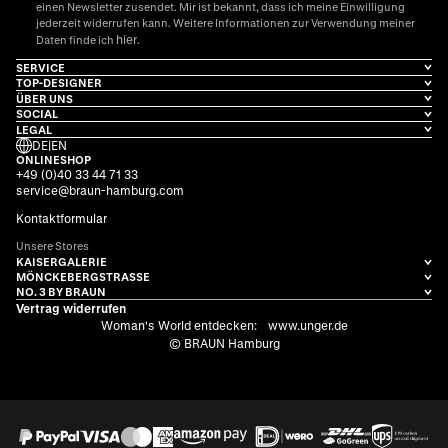
einen Newsletter zusendet. Mir ist bekannt, dass ich meine Einwilligung
jederzeit widerrufen kann. Weitere Informationen zur Verwendung meiner
hier
Daten finde ich
.
SERVICE
TOP-DESIGNER
ÜBER UNS
SOCIAL
LEGAL
DE
|
EN
ONLINESHOP
+49 (0)40 33 44 71 33
service@braun-hamburg.com
Kontaktformular
Unsere Stores
KAISERGALERIE
MÖNCKEBERGSTRASSE
NO. 3 BY BRAUN
Vertrag widerrufen
Woman's World entdecken:
www.unger.de
© BRAUN Hamburg