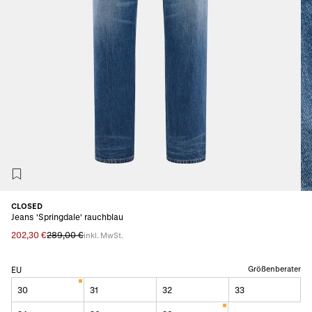
CLOSED
Jeans 'Springdale' rauchblau
202,30 €
289,00 €
inkl. MwSt.
Größenberater
EU
30
31
32
33