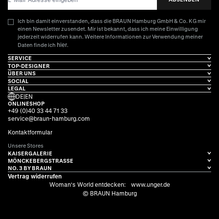
Ich bin damit einverstanden, dass die BRAUN Hamburg GmbH & Co. KG mir
einen Newsletter zusendet. Mir ist bekannt, dass ich meine Einwilligung
jederzeit widerrufen kann. Weitere Informationen zur Verwendung meiner
hier
Daten finde ich
.
SERVICE
TOP-DESIGNER
ÜBER UNS
SOCIAL
LEGAL
DE
|
EN
ONLINESHOP
+49 (0)40 33 44 71 33
service@braun-hamburg.com
Kontaktformular
Unsere Stores
KAISERGALERIE
MÖNCKEBERGSTRASSE
NO. 3 BY BRAUN
Vertrag widerrufen
Woman's World entdecken:
www.unger.de
© BRAUN Hamburg