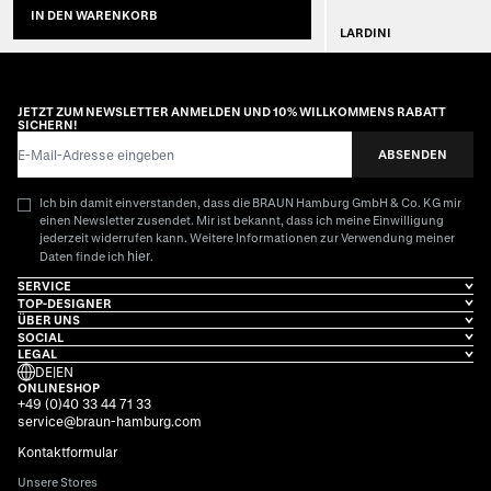
IN DEN WARENKORB
LARDINI
AUSVE
JETZT ZUM NEWSLETTER ANMELDEN UND 10% WILLKOMMENS RABATT
SICHERN!
E-Mail-Adresse
ABSENDEN
Ich bin damit einverstanden, dass die BRAUN Hamburg GmbH & Co. KG mir
einen Newsletter zusendet. Mir ist bekannt, dass ich meine Einwilligung
jederzeit widerrufen kann. Weitere Informationen zur Verwendung meiner
hier
Daten finde ich
.
SERVICE
TOP-DESIGNER
ÜBER UNS
SOCIAL
LEGAL
DE
|
EN
ONLINESHOP
+49 (0)40 33 44 71 33
service@braun-hamburg.com
Kontaktformular
Unsere Stores