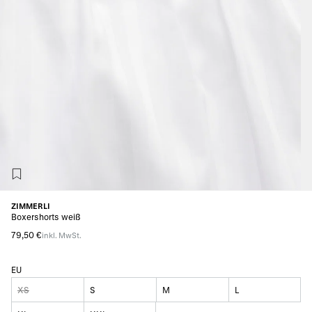
ZIMMERLI
Boxershorts weiß
79,50 €
inkl. MwSt.
EU
XS
S
M
L