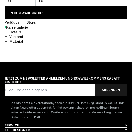
XL
XXL
IN DEN WARENKORB
Verfügbar im Store:
Kaisergalerie
Details
Versand
Material
JETZT ZUM NEWSLETTER ANMELDEN UND 10% WILLKOMMENS RABATT
SICHERN!
E-Mail-Adresse
ABSENDEN
Ich bin damit einverstanden, dass die BRAUN Hamburg GmbH & Co. KG mir
einen Newsletter zusendet. Mir ist bekannt, dass ich meine Einwilligung
jederzeit widerrufen kann. Weitere Informationen zur Verwendung meiner
hier
Daten finde ich
.
SERVICE
TOP-DESIGNER