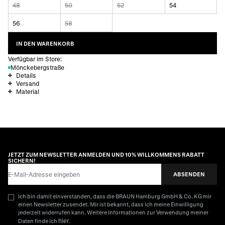
48
50
52
54
56
58
IN DEN WARENKORB
Verfügbar im Store:
Mönckebergstraße
Details
Versand
Material
JETZT ZUM NEWSLETTER ANMELDEN UND 10% WILLKOMMENS RABATT
SICHERN!
E-Mail-Adresse
ABSENDEN
Ich bin damit einverstanden, dass die BRAUN Hamburg GmbH & Co. KG mir
einen Newsletter zusendet. Mir ist bekannt, dass ich meine Einwilligung
jederzeit widerrufen kann. Weitere Informationen zur Verwendung meiner
hier
Daten finde ich
.