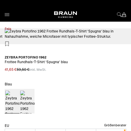
Direkt zum Inhalt
Sale
View larger image
ZEYBRA PORTOFINO 1962
Frottee Rundhals-T-Shirt 'Spugna' blau
41,65 €
59,50 €
inkl. MwSt.
Blau
Größenberater
EU