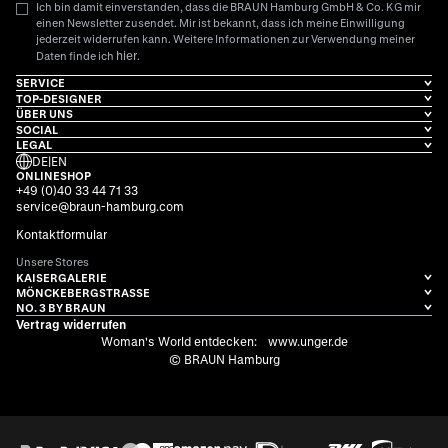
Ich bin damit einverstanden, dass die BRAUN Hamburg GmbH & Co. KG mir
einen Newsletter zusendet. Mir ist bekannt, dass ich meine Einwilligung
jederzeit widerrufen kann. Weitere Informationen zur Verwendung meiner
hier
Daten finde ich
.
SERVICE
TOP-DESIGNER
ÜBER UNS
SOCIAL
LEGAL
DE
|
EN
ONLINESHOP
+49 (0)40 33 44 71 33
service@braun-hamburg.com
Kontaktformular
Unsere Stores
KAISERGALERIE
MÖNCKEBERGSTRASSE
NO. 3 BY BRAUN
Vertrag widerrufen
Woman's World entdecken:
www.unger.de
© BRAUN Hamburg