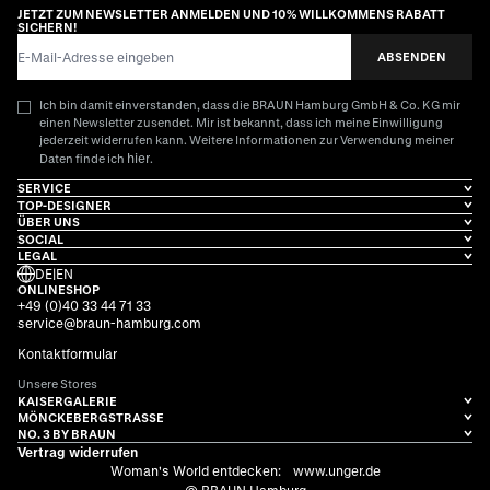
JETZT ZUM NEWSLETTER ANMELDEN UND 10% WILLKOMMENS RABATT
SICHERN!
E-Mail-Adresse
ABSENDEN
Ich bin damit einverstanden, dass die BRAUN Hamburg GmbH & Co. KG mir
einen Newsletter zusendet. Mir ist bekannt, dass ich meine Einwilligung
jederzeit widerrufen kann. Weitere Informationen zur Verwendung meiner
hier
Daten finde ich
.
SERVICE
TOP-DESIGNER
ÜBER UNS
SOCIAL
LEGAL
DE
|
EN
ONLINESHOP
+49 (0)40 33 44 71 33
service@braun-hamburg.com
Kontaktformular
Unsere Stores
KAISERGALERIE
MÖNCKEBERGSTRASSE
NO. 3 BY BRAUN
Vertrag widerrufen
Woman's World entdecken:
www.unger.de
© BRAUN Hamburg