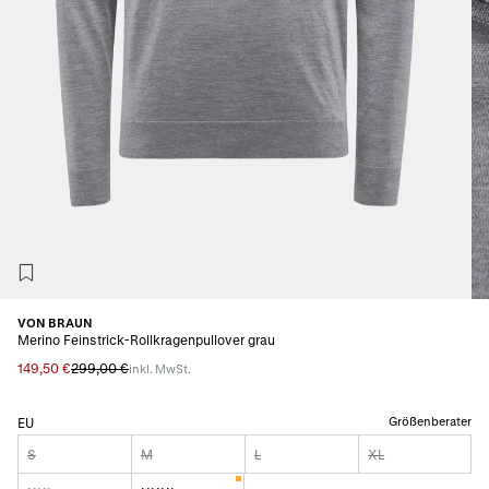
VON BRAUN
Merino Feinstrick-Rollkragenpullover grau
149,50 €
299,00 €
inkl. MwSt.
Größenberater
EU
S
M
L
XL