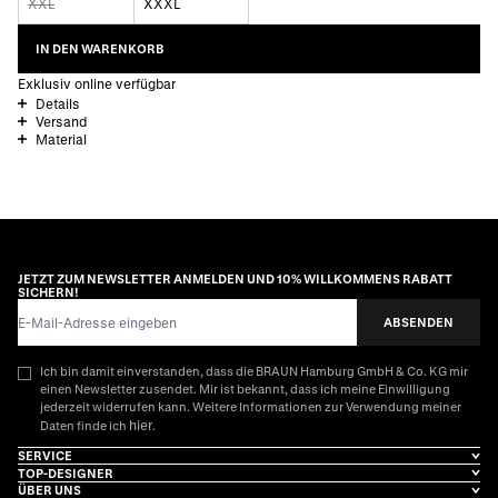
XXL
XXXL
IN DEN WARENKORB
Exklusiv online verfügbar
Details
Versand
Material
JETZT ZUM NEWSLETTER ANMELDEN UND 10% WILLKOMMENS RABATT
SICHERN!
E-Mail-Adresse
ABSENDEN
Ich bin damit einverstanden, dass die BRAUN Hamburg GmbH & Co. KG mir
einen Newsletter zusendet. Mir ist bekannt, dass ich meine Einwilligung
jederzeit widerrufen kann. Weitere Informationen zur Verwendung meiner
hier
Daten finde ich
.
SERVICE
TOP-DESIGNER
ÜBER UNS