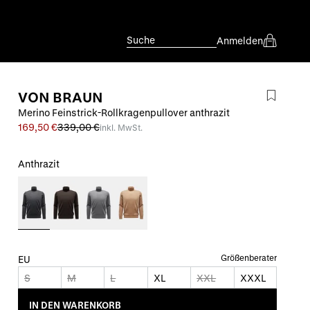
Suche
Anmelden
VON BRAUN
Merino Feinstrick-Rollkragenpullover anthrazit
169,50 €
339,00 €
inkl. MwSt.
Anthrazit
Größenberater
EU
S
M
L
XL
XXL
XXXL
IN DEN WARENKORB