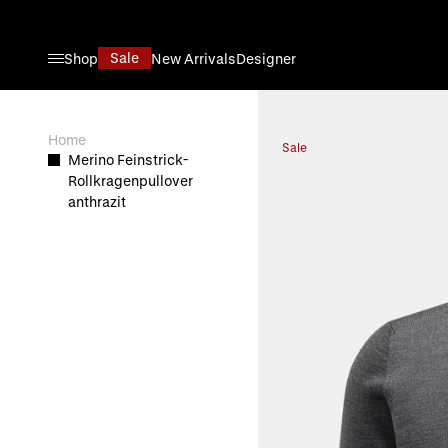
Direkt zum Inhalt
Sale
Shop
New Arrivals
Designer
View larger image
Home
Sale
Merino Feinstrick-
Rollkragenpullover
anthrazit