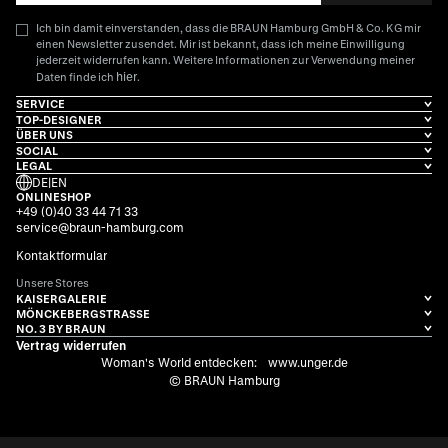
Ich bin damit einverstanden, dass die BRAUN Hamburg GmbH & Co. KG mir
einen Newsletter zusendet. Mir ist bekannt, dass ich meine Einwilligung
jederzeit widerrufen kann. Weitere Informationen zur Verwendung meiner
hier
Daten finde ich
.
SERVICE
TOP-DESIGNER
ÜBER UNS
SOCIAL
LEGAL
DE
|
EN
ONLINESHOP
+49 (0)40 33 44 71 33
service@braun-hamburg.com
Kontaktformular
Unsere Stores
KAISERGALERIE
MÖNCKEBERGSTRASSE
NO. 3 BY BRAUN
Vertrag widerrufen
Woman's World entdecken:
www.unger.de
© BRAUN Hamburg