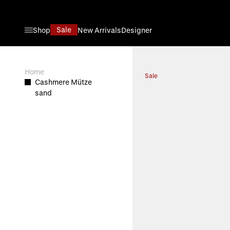
Direkt zum Inhalt
Sale
Shop
New Arrivals
Designer
View larger image
Home
Sale
Cashmere Mütze
sand