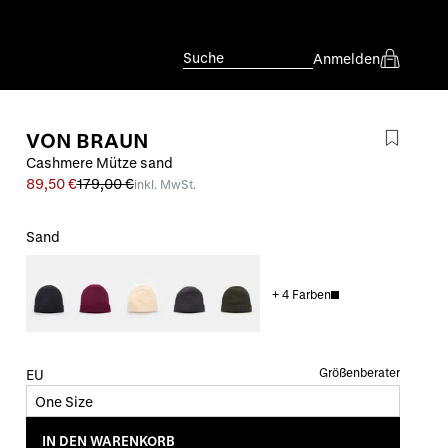
Suche
Anmelden
VON BRAUN
Cashmere Mütze sand
89,50 €
179,00 €
inkl. MwSt.
Sand
+
4
Farben
Größenberater
EU
One Size
IN DEN WARENKORB