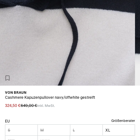
VON BRAUN
Cashmere Kapuzenpullover navy/offwhite gestreift
324,50 €
649,00 €
inkl. MwSt.
Größenberater
EU
S
M
L
XL