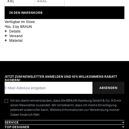
XXL
XXXL
IN DEN WARENKORB
Verfügbar im Store:
No. 3 by BRAUN
Details
Versand
Material
JETZT ZUM NEWSLETTER ANMELDEN UND 10% WILLKOMMENS RABATT
SICHERN!
E-Mail-Adresse
ABSENDEN
Ich bin damit einverstanden, dass die BRAUN Hamburg GmbH & Co. KG mir
einen Newsletter zusendet. Mir ist bekannt, dass ich meine Einwilligung
jederzeit widerrufen kann. Weitere Informationen zur Verwendung meiner
hier
Daten finde ich
.
SERVICE
TOP-DESIGNER