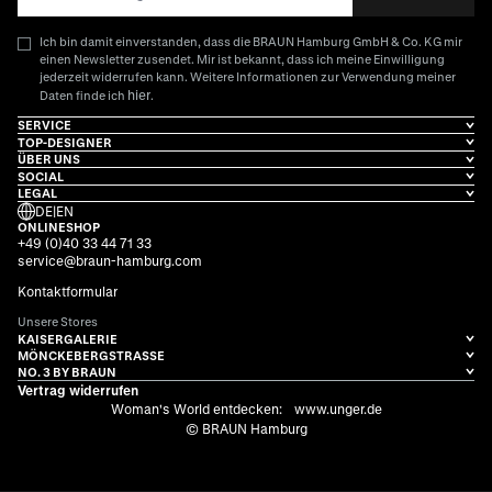
Ich bin damit einverstanden, dass die BRAUN Hamburg GmbH & Co. KG mir
einen Newsletter zusendet. Mir ist bekannt, dass ich meine Einwilligung
jederzeit widerrufen kann. Weitere Informationen zur Verwendung meiner
hier
Daten finde ich
.
SERVICE
TOP-DESIGNER
ÜBER UNS
SOCIAL
LEGAL
DE
|
EN
ONLINESHOP
+49 (0)40 33 44 71 33
service@braun-hamburg.com
Kontaktformular
Unsere Stores
KAISERGALERIE
MÖNCKEBERGSTRASSE
NO. 3 BY BRAUN
Vertrag widerrufen
Woman's World entdecken:
www.unger.de
© BRAUN Hamburg