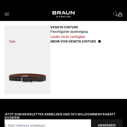
Direkt zum Inhalt
VENETA CINTURE
Flechtgürtel dunkelgrau
Leider nicht verfügbar
Sale
MEHR VON VENETA CINTURE
JETZT ZUM NEWSLETTER ANMELDEN UND 10% WILLKOMMENS RABATT
SICHERN!
E-Mail-Adresse
ABSENDEN