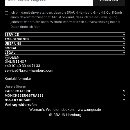
Ich bin damit einverstanden, dass die BRAUN Hamburg GmbH & Co. KG mir
einen Newsletter zusendet. Mir ist bekannt, dass ich meine Einwilligung
jederzeit widerrufen kann. Weitere Informationen zur Verwendung meiner
hier
Daten finde ich
.
SERVICE
TOP-DESIGNER
ÜBER UNS
SOCIAL
LEGAL
DE
|
EN
ONLINESHOP
+49 (0)40 33 44 71 33
service@braun-hamburg.com
Kontaktformular
Unsere Stores
KAISERGALERIE
MÖNCKEBERGSTRASSE
NO. 3 BY BRAUN
Vertrag widerrufen
Woman's World entdecken:
www.unger.de
© BRAUN Hamburg