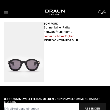
Direkt zum Inhalt
TOM FORD
Sonnenbrille 'Raffa'
schwarz/dunkelgrau
Leider nicht verfügbar
MEHR VON TOM FORD
JETZT ZUM NEWSLETTER ANMELDEN UND 10% WILLKOMMENS RABATT
SICHERN!
E-Mail-Adresse
ABSENDEN