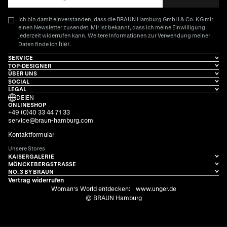
Ich bin damit einverstanden, dass die BRAUN Hamburg GmbH & Co. KG mir
einen Newsletter zusendet. Mir ist bekannt, dass ich meine Einwilligung
jederzeit widerrufen kann. Weitere Informationen zur Verwendung meiner
hier
Daten finde ich
.
SERVICE
TOP-DESIGNER
ÜBER UNS
SOCIAL
LEGAL
DE
|
EN
ONLINESHOP
+49 (0)40 33 44 71 33
service@braun-hamburg.com
Kontaktformular
Unsere Stores
KAISERGALERIE
MÖNCKEBERGSTRASSE
NO. 3 BY BRAUN
Vertrag widerrufen
Woman's World entdecken:
www.unger.de
© BRAUN Hamburg