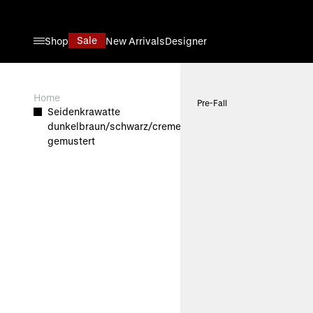
Direkt zum Inhalt
Sale
Shop
New Arrivals
Designer
View larger image
Home
Pre-Fall
Seidenkrawatte
dunkelbraun/schwarz/creme
gemustert