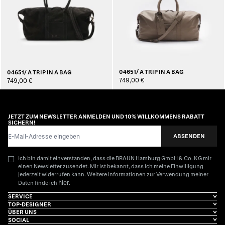
04651/ A TRIP IN A BAG
04651/ A TRIP IN A BAG
749,00 €
749,00 €
JETZT ZUM NEWSLETTER ANMELDEN UND 10% WILLKOMMENS RABATT
SICHERN!
E-Mail-Adresse
ABSENDEN
Ich bin damit einverstanden, dass die BRAUN Hamburg GmbH & Co. KG mir
einen Newsletter zusendet. Mir ist bekannt, dass ich meine Einwilligung
jederzeit widerrufen kann. Weitere Informationen zur Verwendung meiner
hier
Daten finde ich
.
SERVICE
TOP-DESIGNER
ÜBER UNS
SOCIAL