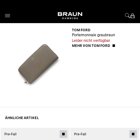
Direkt zum Inhalt
TOM FORD
Portemonnaie graubraun
Leider nicht verfügbar
MEHR VON TOM FORD
ÄHNLICHE ARTIKEL
Pre-Fall
Pre-Fall