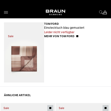
Direkt zum Inhalt
TOM FORD
Einstecktuch blau gemustert
Leider nicht verfügbar
Sale
MEHR VON TOM FORD
ÄHNLICHE ARTIKEL
Sale
Sale