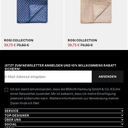
ROSI COLLECTION
ROSI COLLECTION
39,75 €
79,50 €
39,75 €
79,50 €
JETZT ZUM NEWSLETTER ANMELDEN UND 10% WILLKOMMENS RABATT
SICHERN!
E-Mail-Adresse
ABSENDEN
Ich bin damit einverstanden, dass die BRAUN Hamburg GmbH & Co. KG mir
einen Newsletter zusendet. Mir ist bekannt, dass ich meine Einwilligung
jederzeit widerrufen kann. Weitere Informationen zur Verwendung meiner
hier
Daten finde ich
.
SERVICE
TOP-DESIGNER
ÜBER UNS
SOCIAL