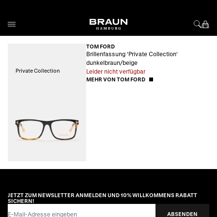
Direkt zum Inhalt
TOM FORD
Brillenfassung 'Private Collection'
dunkelbraun/beige
Private Collection
Leider nicht verfügbar
MEHR VON TOM FORD
JETZT ZUM NEWSLETTER ANMELDEN UND 10% WILLKOMMENS RABATT
SICHERN!
E-Mail-Adresse
ABSENDEN