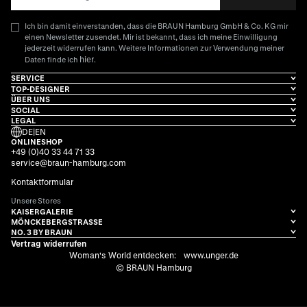
Ich bin damit einverstanden, dass die BRAUN Hamburg GmbH & Co. KG mir
einen Newsletter zusendet. Mir ist bekannt, dass ich meine Einwilligung
jederzeit widerrufen kann. Weitere Informationen zur Verwendung meiner
hier
Daten finde ich
.
SERVICE
TOP-DESIGNER
ÜBER UNS
SOCIAL
LEGAL
DE
|
EN
ONLINESHOP
+49 (0)40 33 44 71 33
service@braun-hamburg.com
Kontaktformular
Unsere Stores
KAISERGALERIE
MÖNCKEBERGSTRASSE
NO. 3 BY BRAUN
Vertrag widerrufen
Woman's World entdecken:
www.unger.de
© BRAUN Hamburg