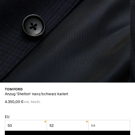
TOM FORD
Anzug 'Shelton' navy/schwarz kariert
4.350,00 €
inkl. MwSt.
EU
50
52
54