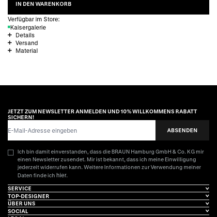
IN DEN WARENKORB
Verfügbar im Store:
Kaisergalerie
Details
Versand
Material
JETZT ZUM NEWSLETTER ANMELDEN UND 10% WILLKOMMENS RABATT
SICHERN!
E-Mail-Adresse
ABSENDEN
Ich bin damit einverstanden, dass die BRAUN Hamburg GmbH & Co. KG mir
einen Newsletter zusendet. Mir ist bekannt, dass ich meine Einwilligung
jederzeit widerrufen kann. Weitere Informationen zur Verwendung meiner
hier
Daten finde ich
.
SERVICE
TOP-DESIGNER
ÜBER UNS
SOCIAL