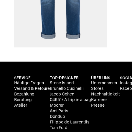
SERVICE
TOP-DESIGNER
ÜBER UNS
SOCIA
Häufige Fragen
Stone Island
Unternehmen
Insta
Versand & Retoure
Brunello Cucinelli
Stores
Faceb
Bezahlung
Jacob Cohen
Nachhaltigkeit
Beratung
04651/ A trip in a bag
Karriere
Atelier
Moorer
Presse
Ami Paris
Dondup
Filippo de Laurentiis
Tom Ford