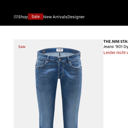
Direkt zum Inhalt
Sale
Shop
New Arrivals
Designer
THE.NIM ST
Jeans '901 Dy
Sale
Leider nicht