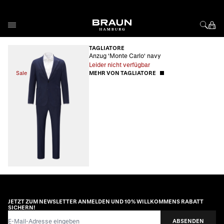
Direkt zum Inhalt
TAGLIATORE
Anzug 'Monte Carlo' navy
Leider nicht verfügbar
Sale
MEHR VON TAGLIATORE
JETZT ZUM NEWSLETTER ANMELDEN UND 10% WILLKOMMENS RABATT
SICHERN!
E-Mail-Adresse
ABSENDEN