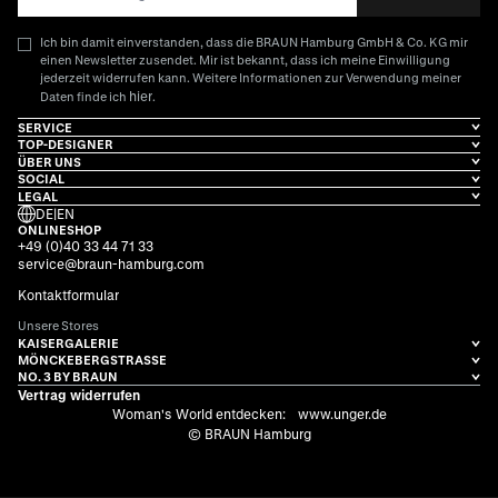
Ich bin damit einverstanden, dass die BRAUN Hamburg GmbH & Co. KG mir
einen Newsletter zusendet. Mir ist bekannt, dass ich meine Einwilligung
jederzeit widerrufen kann. Weitere Informationen zur Verwendung meiner
hier
Daten finde ich
.
SERVICE
TOP-DESIGNER
ÜBER UNS
SOCIAL
LEGAL
DE
|
EN
ONLINESHOP
+49 (0)40 33 44 71 33
service@braun-hamburg.com
Kontaktformular
Unsere Stores
KAISERGALERIE
MÖNCKEBERGSTRASSE
NO. 3 BY BRAUN
Vertrag widerrufen
Woman's World entdecken:
www.unger.de
© BRAUN Hamburg