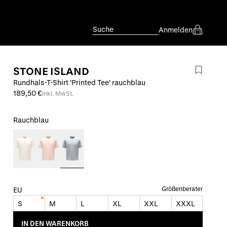
Suche
Anmelden
STONE ISLAND
Rundhals-T-Shirt 'Printed Tee' rauchblau
189,50 €
inkl. MwSt.
Rauchblau
Größenberater
EU
S
M
L
XL
XXL
XXXL
IN DEN WARENKORB