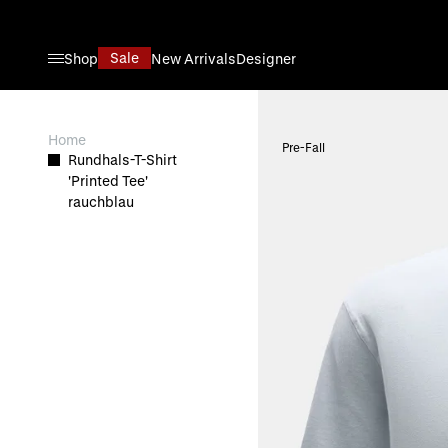
Direkt zum Inhalt
Sale
Shop
New Arrivals
Designer
View larger image
Home
Pre-Fall
Rundhals-T-Shirt
'Printed Tee'
rauchblau