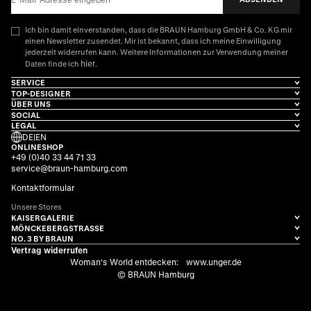
Ich bin damit einverstanden, dass die BRAUN Hamburg GmbH & Co. KG mir
einen Newsletter zusendet. Mir ist bekannt, dass ich meine Einwilligung
jederzeit widerrufen kann. Weitere Informationen zur Verwendung meiner
hier
Daten finde ich
.
SERVICE
TOP-DESIGNER
ÜBER UNS
SOCIAL
LEGAL
DE
|
EN
ONLINESHOP
+49 (0)40 33 44 71 33
service@braun-hamburg.com
Kontaktformular
Unsere Stores
KAISERGALERIE
MÖNCKEBERGSTRASSE
NO. 3 BY BRAUN
Vertrag widerrufen
Woman's World entdecken:
www.unger.de
© BRAUN Hamburg