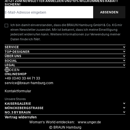
JETZT ZUM NEWSLETTER ANMELDEN UND 10% WILLKOMMENS RABATT
SICHERN!
E-Mail-Adresse
ABSENDEN
Ich bin damit einverstanden, dass die BRAUN Hamburg GmbH & Co. KG mir
einen Newsletter zusendet. Mir ist bekannt, dass ich meine Einwilligung
jederzeit widerrufen kann. Weitere Informationen zur Verwendung meiner
hier
Daten finde ich
.
SERVICE
TOP-DESIGNER
ÜBER UNS
SOCIAL
LEGAL
DE
|
EN
ONLINESHOP
+49 (0)40 33 44 71 33
service@braun-hamburg.com
Kontaktformular
Unsere Stores
KAISERGALERIE
MÖNCKEBERGSTRASSE
NO. 3 BY BRAUN
Vertrag widerrufen
Woman's World entdecken:
www.unger.de
© BRAUN Hamburg