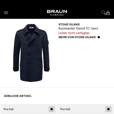
Direkt zum Inhalt
STONE ISLAND
Kurzmantel 'David TC' navy
Leider nicht verfügbar
MEHR VON STONE ISLAND
ÄHNLICHE ARTIKEL
Pre-Fall
Pre-Fall