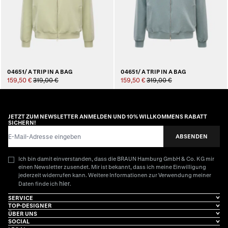
04651/ A TRIP IN A BAG
04651/ A TRIP IN A BAG
159,50 €
319,00 €
159,50 €
319,00 €
JETZT ZUM NEWSLETTER ANMELDEN UND 10% WILLKOMMENS RABATT
SICHERN!
E-Mail-Adresse
ABSENDEN
Ich bin damit einverstanden, dass die BRAUN Hamburg GmbH & Co. KG mir
einen Newsletter zusendet. Mir ist bekannt, dass ich meine Einwilligung
jederzeit widerrufen kann. Weitere Informationen zur Verwendung meiner
hier
Daten finde ich
.
SERVICE
TOP-DESIGNER
ÜBER UNS
SOCIAL