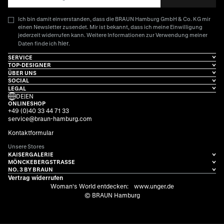
Ich bin damit einverstanden, dass die BRAUN Hamburg GmbH & Co. KG mir
einen Newsletter zusendet. Mir ist bekannt, dass ich meine Einwilligung
jederzeit widerrufen kann. Weitere Informationen zur Verwendung meiner
hier
Daten finde ich
.
SERVICE
TOP-DESIGNER
ÜBER UNS
SOCIAL
LEGAL
DE
|
EN
ONLINESHOP
+49 (0)40 33 44 71 33
service@braun-hamburg.com
Kontaktformular
Unsere Stores
KAISERGALERIE
MÖNCKEBERGSTRASSE
NO. 3 BY BRAUN
Vertrag widerrufen
Woman's World entdecken:
www.unger.de
© BRAUN Hamburg