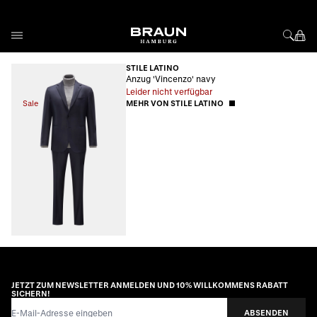
Direkt zum Inhalt
STILE LATINO
Anzug 'Vincenzo' navy
Leider nicht verfügbar
Sale
MEHR VON STILE LATINO
JETZT ZUM NEWSLETTER ANMELDEN UND 10% WILLKOMMENS RABATT
SICHERN!
E-Mail-Adresse
ABSENDEN