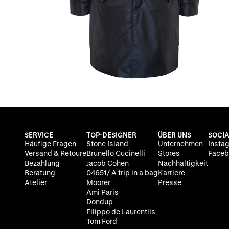
SERVICE
TOP-DESIGNER
ÜBER UNS
SOCIA
Häufige Fragen
Stone Island
Unternehmen
Insta
Versand & Retoure
Brunello Cucinelli
Stores
Faceb
Bezahlung
Jacob Cohen
Nachhaltigkeit
Beratung
04651/ A trip in a bag
Karriere
Atelier
Moorer
Presse
Ami Paris
Dondup
Filippo de Laurentiis
Tom Ford