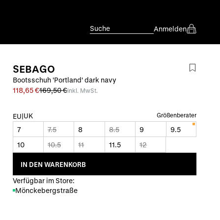
Suche
Anmelden
SEBAGO
Bootsschuh 'Portland' dark navy
118,65 €
169,50 €
inkl. MwSt.
UK
Größenberater
EU
|
7
7.5
8
8.5
9
9.5
10
10.5
11
11.5
12
IN DEN WARENKORB
Verfügbar im Store:
Mönckebergstraße