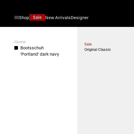
Direkt zum Inhalt
Sale
Shop
New Arrivals
Designer
View larger image
Home
Sale
Bootsschuh
Original Classic
'Portland' dark navy