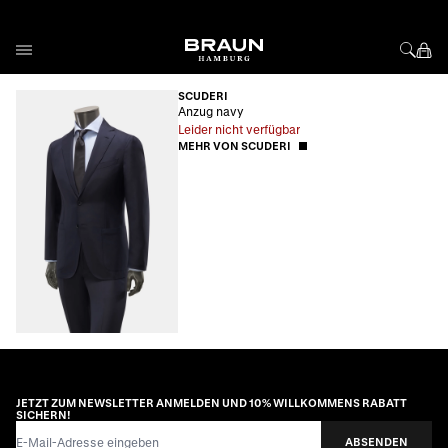
Direkt zum Inhalt
SCUDERI
Anzug navy
Leider nicht verfügbar
MEHR VON SCUDERI
JETZT ZUM NEWSLETTER ANMELDEN UND 10% WILLKOMMENS RABATT
SICHERN!
E-Mail-Adresse
ABSENDEN