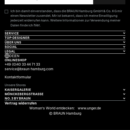
Ich bin damit einverstanden, dass die BRAUN Hamburg GmbH & Co. KG mir
einen Newsletter zusendet. Mir ist bekannt, dass ich meine Einwilligung
jederzeit widerrufen kann. Weitere Informationen zur Verwendung meiner
hier
Daten finde ich
.
SERVICE
TOP-DESIGNER
ÜBER UNS
SOCIAL
LEGAL
DE
|
EN
ONLINESHOP
+49 (0)40 33 44 71 33
service@braun-hamburg.com
Kontaktformular
Unsere Stores
KAISERGALERIE
MÖNCKEBERGSTRASSE
NO. 3 BY BRAUN
Vertrag widerrufen
Woman's World entdecken:
www.unger.de
© BRAUN Hamburg