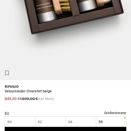
RIFUGIO
Veloursleder-Overshirt beige
849,50 €
1.699,00 €
inkl. MwSt.
Größenberater
EU
50
52
54
56