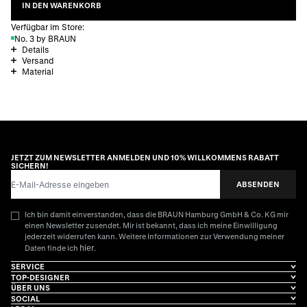
IN DEN WARENKORB
Verfügbar im Store:
No. 3 by BRAUN
Details
Versand
Material
JETZT ZUM NEWSLETTER ANMELDEN UND 10% WILLKOMMENS RABATT
SICHERN!
E-Mail-Adresse
ABSENDEN
Ich bin damit einverstanden, dass die BRAUN Hamburg GmbH & Co. KG mir
einen Newsletter zusendet. Mir ist bekannt, dass ich meine Einwilligung
jederzeit widerrufen kann. Weitere Informationen zur Verwendung meiner
hier
Daten finde ich
.
SERVICE
TOP-DESIGNER
ÜBER UNS
SOCIAL