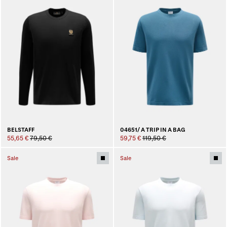
BELSTAFF
04651/ A TRIP IN A BAG
55,65 €
79,50 €
59,75 €
119,50 €
Sale
Sale