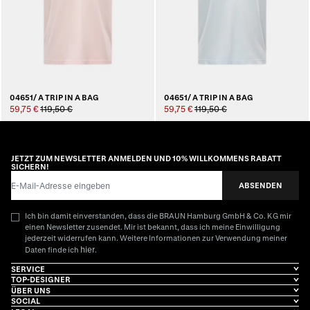
04651/ A TRIP IN A BAG
04651/ A TRIP IN A BAG
59,75 €
119,50 €
59,75 €
119,50 €
JETZT ZUM NEWSLETTER ANMELDEN UND 10% WILLKOMMENS RABATT
SICHERN!
E-Mail-Adresse
ABSENDEN
Ich bin damit einverstanden, dass die BRAUN Hamburg GmbH & Co. KG mir
einen Newsletter zusendet. Mir ist bekannt, dass ich meine Einwilligung
jederzeit widerrufen kann. Weitere Informationen zur Verwendung meiner
hier
Daten finde ich
.
SERVICE
TOP-DESIGNER
ÜBER UNS
SOCIAL