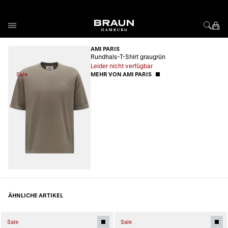
Direkt zum Inhalt
AMI PARIS
Rundhals-T-Shirt graugrün
Leider nicht verfügbar
Sale
MEHR VON AMI PARIS
ÄHNLICHE ARTIKEL
Sale
Sale