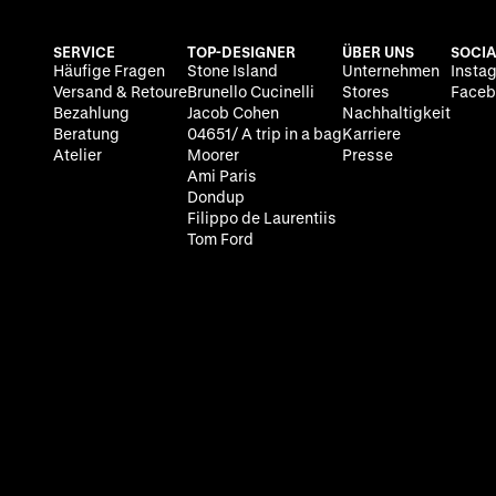
SERVICE
TOP-DESIGNER
ÜBER UNS
SOCIA
Häufige Fragen
Stone Island
Unternehmen
Insta
Versand & Retoure
Brunello Cucinelli
Stores
Faceb
Bezahlung
Jacob Cohen
Nachhaltigkeit
Beratung
04651/ A trip in a bag
Karriere
Atelier
Moorer
Presse
Ami Paris
Dondup
Filippo de Laurentiis
Tom Ford