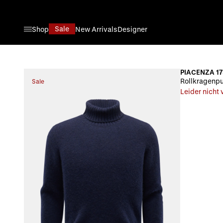
Direkt zum Inhalt
Sale
Shop
New Arrivals
Designer
PIACENZA 17
Rollkragenpu
Sale
Leider nicht