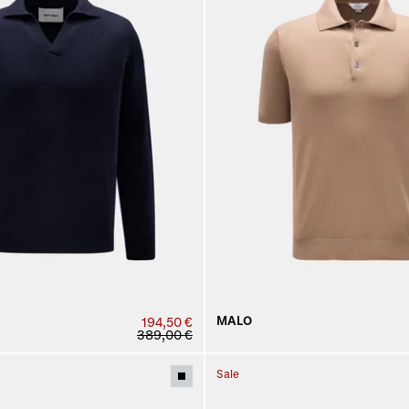
MALO
194,50 €
389,00 €
Sale