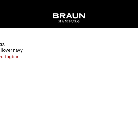
33
llover navy
 verfügbar