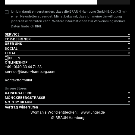
Ich bin damit einverstanden, dass die BRAUN Hamburg GmbH & Co. KG mir
einen Newsletter zusendet. Mir ist bekannt, dass ich meine Einwilligung
jederzeit widerrufen kann. Weitere Informationen zur Verwendung meiner
hier
Daten finde ich
.
SERVICE
TOP-DESIGNER
ÜBER UNS
SOCIAL
LEGAL
DE
|
EN
ONLINESHOP
+49 (0)40 33 44 71 33
service@braun-hamburg.com
Kontaktformular
Unsere Stores
KAISERGALERIE
MÖNCKEBERGSTRASSE
NO. 3 BY BRAUN
Vertrag widerrufen
Woman's World entdecken:
www.unger.de
© BRAUN Hamburg