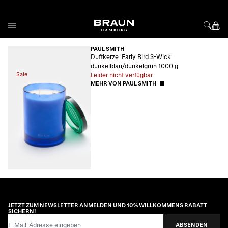
Direkt zum Inhalt
PAUL SMITH
Duftkerze 'Early Bird 3-Wick'
dunkelblau/dunkelgrün 1000 g
Sale
Leider nicht verfügbar
MEHR VON PAUL SMITH
JETZT ZUM NEWSLETTER ANMELDEN UND 10% WILLKOMMENS RABATT
SICHERN!
E-Mail-Adresse
ABSENDEN