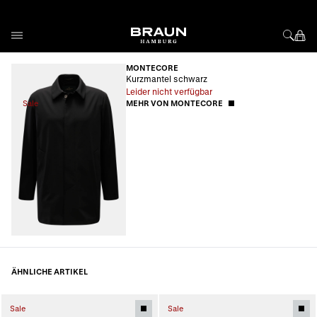
Direkt zum Inhalt
MONTECORE
Kurzmantel schwarz
Leider nicht verfügbar
Sale
MEHR VON MONTECORE
ÄHNLICHE ARTIKEL
Sale
Sale