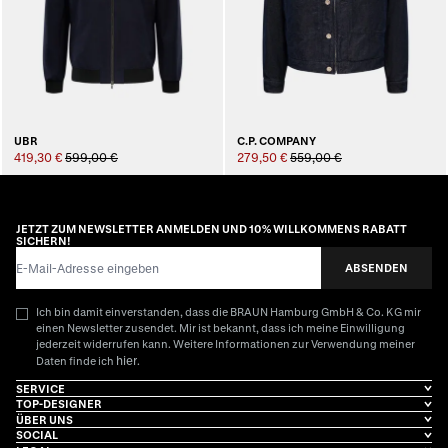
UBR
C.P. COMPANY
419,30 €
599,00 €
279,50 €
559,00 €
JETZT ZUM NEWSLETTER ANMELDEN UND 10% WILLKOMMENS RABATT
SICHERN!
E-Mail-Adresse
ABSENDEN
Ich bin damit einverstanden, dass die BRAUN Hamburg GmbH & Co. KG mir
einen Newsletter zusendet. Mir ist bekannt, dass ich meine Einwilligung
jederzeit widerrufen kann. Weitere Informationen zur Verwendung meiner
hier
Daten finde ich
.
SERVICE
TOP-DESIGNER
ÜBER UNS
SOCIAL