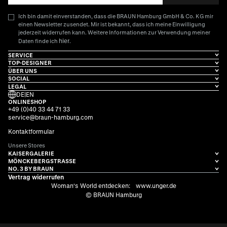
Ich bin damit einverstanden, dass die BRAUN Hamburg GmbH & Co. KG mir
einen Newsletter zusendet. Mir ist bekannt, dass ich meine Einwilligung
jederzeit widerrufen kann. Weitere Informationen zur Verwendung meiner
hier
Daten finde ich
.
SERVICE
TOP-DESIGNER
ÜBER UNS
SOCIAL
LEGAL
DE
|
EN
ONLINESHOP
+49 (0)40 33 44 71 33
service@braun-hamburg.com
Kontaktformular
Unsere Stores
KAISERGALERIE
MÖNCKEBERGSTRASSE
NO. 3 BY BRAUN
Vertrag widerrufen
Woman's World entdecken:
www.unger.de
© BRAUN Hamburg