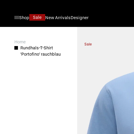
Direkt zum Inhalt
Sale
Shop
New Arrivals
Designer
View larger image
Home
Sale
Rundhals-T-Shirt
'Portofino' rauchblau