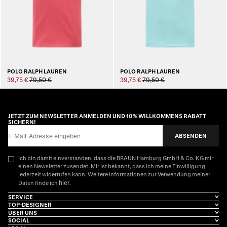
POLO RALPH LAUREN
POLO RALPH LAUREN
39,75 €
79,50 €
39,75 €
79,50 €
JETZT ZUM NEWSLETTER ANMELDEN UND 10% WILLKOMMENS RABATT
SICHERN!
E-Mail-Adresse
ABSENDEN
Ich bin damit einverstanden, dass die BRAUN Hamburg GmbH & Co. KG mir
einen Newsletter zusendet. Mir ist bekannt, dass ich meine Einwilligung
jederzeit widerrufen kann. Weitere Informationen zur Verwendung meiner
hier
Daten finde ich
.
SERVICE
TOP-DESIGNER
ÜBER UNS
SOCIAL