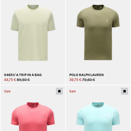
04651/ A TRIP IN A BAG
POLO RALPH LAUREN
44,75 €
89,50 €
39,75 €
79,50 €
Sale
Sale