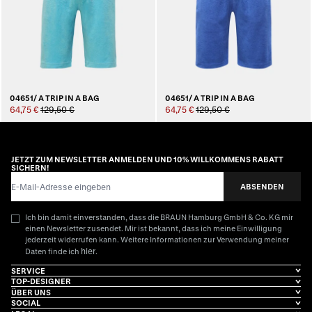
04651/ A TRIP IN A BAG
04651/ A TRIP IN A BAG
64,75 €
129,50 €
64,75 €
129,50 €
JETZT ZUM NEWSLETTER ANMELDEN UND 10% WILLKOMMENS RABATT
SICHERN!
E-Mail-Adresse
ABSENDEN
Ich bin damit einverstanden, dass die BRAUN Hamburg GmbH & Co. KG mir
einen Newsletter zusendet. Mir ist bekannt, dass ich meine Einwilligung
jederzeit widerrufen kann. Weitere Informationen zur Verwendung meiner
hier
Daten finde ich
.
SERVICE
TOP-DESIGNER
ÜBER UNS
SOCIAL