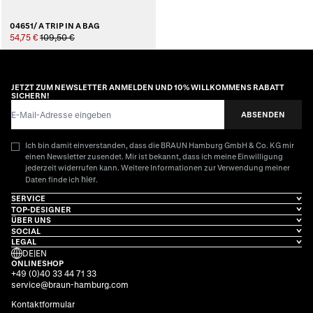
04651/ A TRIP IN A BAG
54,75 €
109,50 €
JETZT ZUM NEWSLETTER ANMELDEN UND 10% WILLKOMMENS RABATT
SICHERN!
E-Mail-Adresse
ABSENDEN
Ich bin damit einverstanden, dass die BRAUN Hamburg GmbH & Co. KG mir
einen Newsletter zusendet. Mir ist bekannt, dass ich meine Einwilligung
jederzeit widerrufen kann. Weitere Informationen zur Verwendung meiner
hier
Daten finde ich
.
SERVICE
TOP-DESIGNER
ÜBER UNS
SOCIAL
LEGAL
DE
|
EN
ONLINESHOP
+49 (0)40 33 44 71 33
service@braun-hamburg.com
Kontaktformular