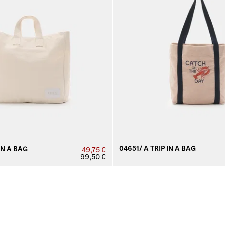
04651/ A TRIP IN A BAG
IN A BAG
49,75 €
99,50 €