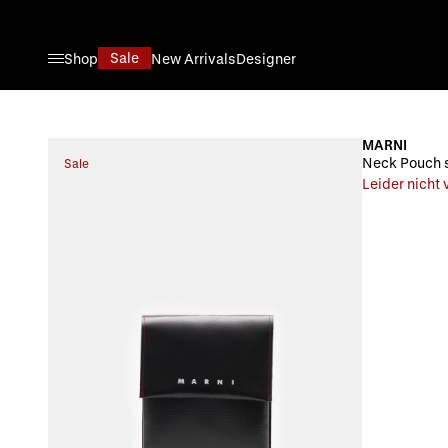
Direkt zum Inhalt
Sale
Shop
New Arrivals
Designer
MARNI
Neck Pouch 
Sale
Leider nicht