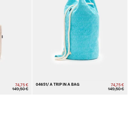
04651/ A TRIP IN A BAG
74,75 €
74,75 €
149,50 €
149,50 €