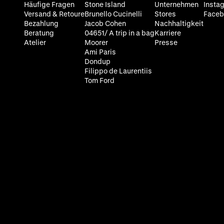
Häufige Fragen
Stone Island
Unternehmen
Insta
Versand & Retoure
Brunello Cucinelli
Stores
Faceb
Bezahlung
Jacob Cohen
Nachhaltigkeit
Beratung
04651/ A trip in a bag
Karriere
Atelier
Moorer
Presse
Ami Paris
Dondup
Filippo de Laurentiis
Tom Ford