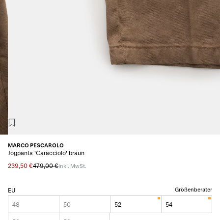
MARCO PESCAROLO
Jogpants 'Caracciolo' braun
239,50 €
479,00 €
inkl. MwSt.
Größenberater
EU
48
50
52
54