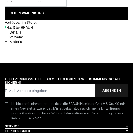
56
58
IN DEN WARENKORB
Verfügbar im Store:
No. 3 by BRAUN
Details
Versand
Material
JETZT ZUM NEWSLETTER ANMELDEN UND 10% WILLKOMMENS RABATT
SICHERN!
E-Mail-Adresse
ABSENDEN
Ich bin damit einverstanden, dass die BRAUN Hamburg GmbH & Co. KG mir
einen Newsletter zusendet. Mir ist bekannt, dass ich meine Einwilligung
jederzeit widerrufen kann. Weitere Informationen zur Verwendung meiner
hier
Daten finde ich
.
SERVICE
TOP-DESIGNER