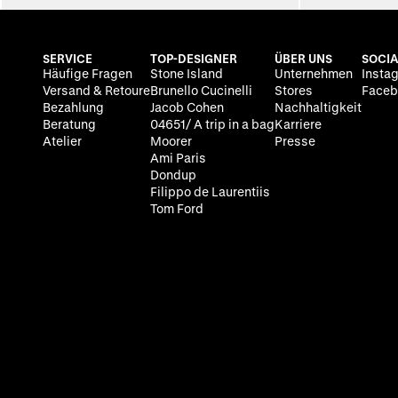
SERVICE
TOP-DESIGNER
ÜBER UNS
SOCIA
Häufige Fragen
Stone Island
Unternehmen
Insta
Versand & Retoure
Brunello Cucinelli
Stores
Faceb
Bezahlung
Jacob Cohen
Nachhaltigkeit
Beratung
04651/ A trip in a bag
Karriere
Atelier
Moorer
Presse
Ami Paris
Dondup
Filippo de Laurentiis
Tom Ford