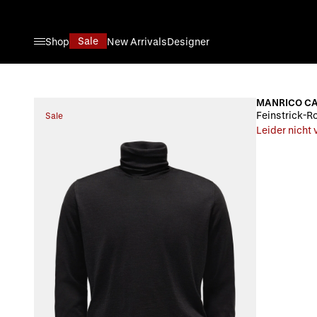
Direkt zum Inhalt
Sale
Shop
New Arrivals
Designer
MANRICO C
Feinstrick-Ro
Sale
Leider nicht