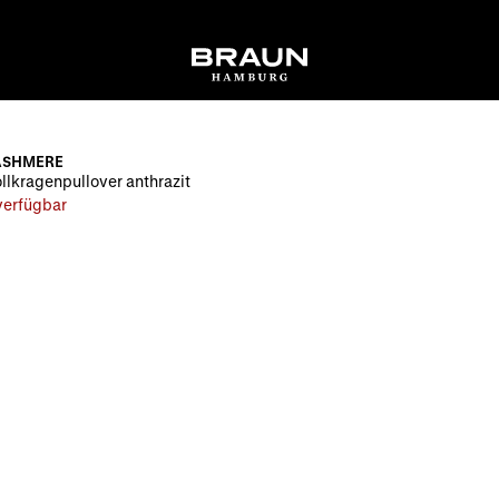
ASHMERE
llkragenpullover anthrazit
 verfügbar