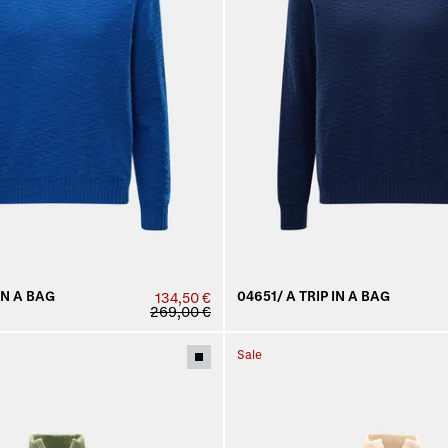
IN A BAG
04651/ A TRIP IN A BAG
134,50 €
269,00 €
Sale