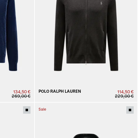
POLO RALPH LAUREN
134,50 €
114,50 €
269,00 €
229,00 €
Sale