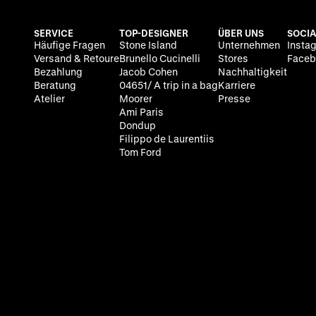
SERVICE
TOP-DESIGNER
ÜBER UNS
SOCIA
Häufige Fragen
Stone Island
Unternehmen
Insta
Versand & Retoure
Brunello Cucinelli
Stores
Faceb
Bezahlung
Jacob Cohen
Nachhaltigkeit
Beratung
04651/ A trip in a bag
Karriere
Atelier
Moorer
Presse
Ami Paris
Dondup
Filippo de Laurentiis
Tom Ford