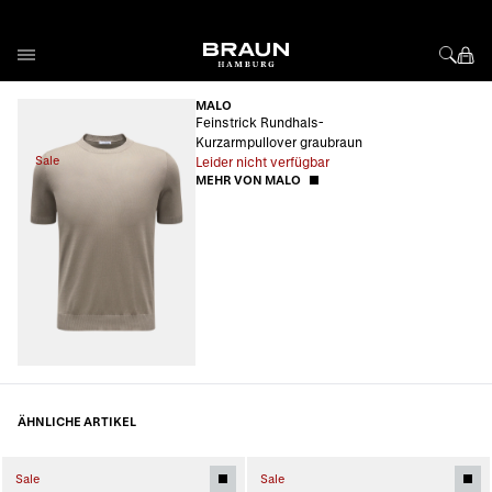
Direkt zum Inhalt
MALO
Feinstrick Rundhals-
Kurzarmpullover graubraun
Sale
Leider nicht verfügbar
MEHR VON MALO
ÄHNLICHE ARTIKEL
Sale
Sale