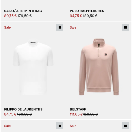
04651/ A TRIP IN A BAG
POLO RALPH LAUREN
89,75 €
179,50 €
94,75 €
189,50 €
Sale
Sale
FILIPPO DE LAURENTIIS
BELSTAFF
84,75 €
169,50 €
111,65 €
159,50 €
Sale
Sale