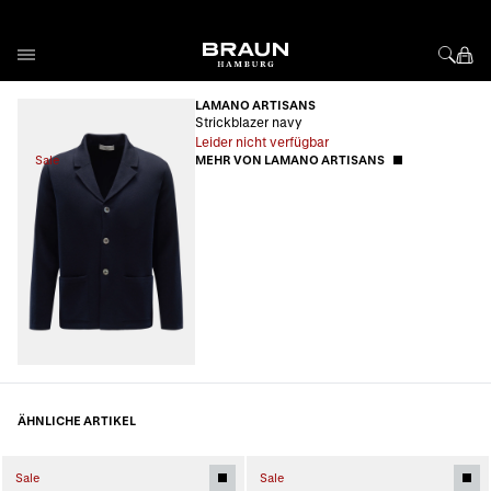
Direkt zum Inhalt
LAMANO ARTISANS
Strickblazer navy
Leider nicht verfügbar
Sale
MEHR VON LAMANO ARTISANS
ÄHNLICHE ARTIKEL
Sale
Sale