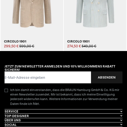
CIRCOLO 1901
CIRCOLO 1901
299,50 €
599,00 €
274,50 €
549,00 €
JETZT ZUM NEWSLETTER ANMELDEN UND 10% WILLKOMMENS RABATT
SICHERN!
E-Mail-Adresse
ABSENDEN
Ich bin damit einverstanden, dass die BRAUN Hamburg GmbH & Co. KG mir
einen Newsletter zusendet. Mir ist bekannt, dass ich meine Einwilligung
jederzeit widerrufen kann. Weitere Informationen zur Verwendung meiner
hier
Daten finde ich
.
SERVICE
TOP-DESIGNER
ÜBER UNS
SOCIAL