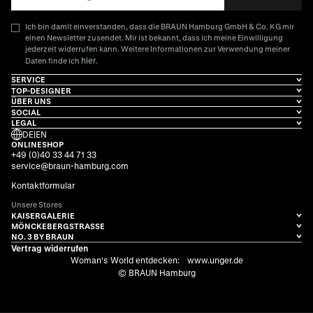
Ich bin damit einverstanden, dass die BRAUN Hamburg GmbH & Co. KG mir
einen Newsletter zusendet. Mir ist bekannt, dass ich meine Einwilligung
jederzeit widerrufen kann. Weitere Informationen zur Verwendung meiner
hier
Daten finde ich
.
SERVICE
TOP-DESIGNER
ÜBER UNS
SOCIAL
LEGAL
DE
|
EN
ONLINESHOP
+49 (0)40 33 44 71 33
service@braun-hamburg.com
Kontaktformular
Unsere Stores
KAISERGALERIE
MÖNCKEBERGSTRASSE
NO. 3 BY BRAUN
Vertrag widerrufen
Woman's World entdecken:
www.unger.de
© BRAUN Hamburg