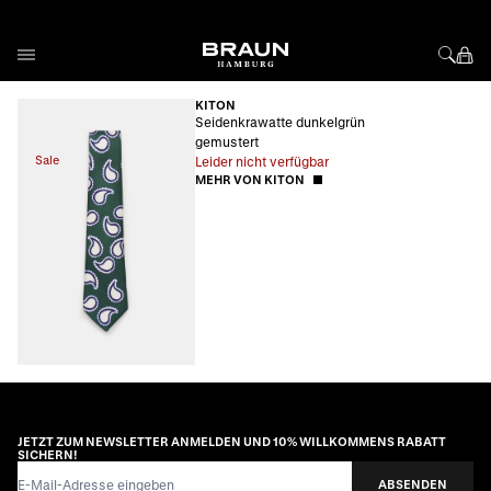
Direkt zum Inhalt
KITON
Seidenkrawatte dunkelgrün
gemustert
Sale
Leider nicht verfügbar
MEHR VON KITON
JETZT ZUM NEWSLETTER ANMELDEN UND 10% WILLKOMMENS RABATT
SICHERN!
E-Mail-Adresse
ABSENDEN