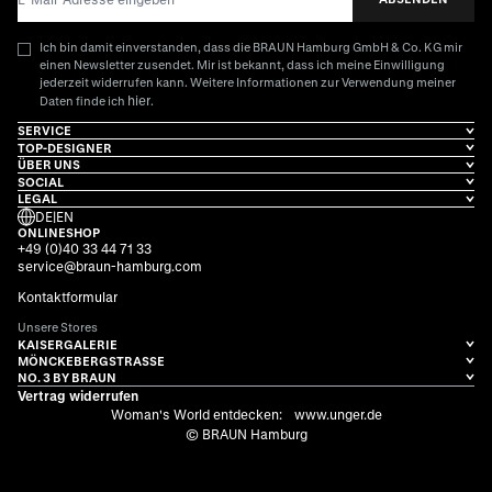
Ich bin damit einverstanden, dass die BRAUN Hamburg GmbH & Co. KG mir
einen Newsletter zusendet. Mir ist bekannt, dass ich meine Einwilligung
jederzeit widerrufen kann. Weitere Informationen zur Verwendung meiner
hier
Daten finde ich
.
SERVICE
TOP-DESIGNER
ÜBER UNS
SOCIAL
LEGAL
DE
|
EN
ONLINESHOP
+49 (0)40 33 44 71 33
service@braun-hamburg.com
Kontaktformular
Unsere Stores
KAISERGALERIE
MÖNCKEBERGSTRASSE
NO. 3 BY BRAUN
Vertrag widerrufen
Woman's World entdecken:
www.unger.de
© BRAUN Hamburg